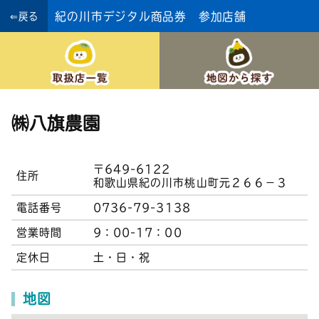
紀の川市デジタル商品券 参加店舗
⇐戻る
㈱八旗農園
〒649-6122
住所
和歌山県紀の川市桃山町元２６６−３
電話番号
0736-79-3138
営業時間
9：00-17：00
定休日
土・日・祝
地図